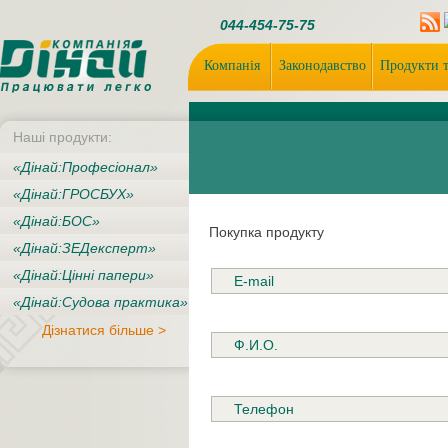
044-454-75-75
Компанія
Законодавство
Продукти т
Нашi продукти:
«Дiнай:Професіонал»
«Дiнай:ГРОСБУХ»
«Дiнай:БОС»
Покупка продукту
«Дiнай:ЗЕДексперт»
«Дiнай:Цінні папери»
«Дiнай:Судова практика»
Дізнатися більше >