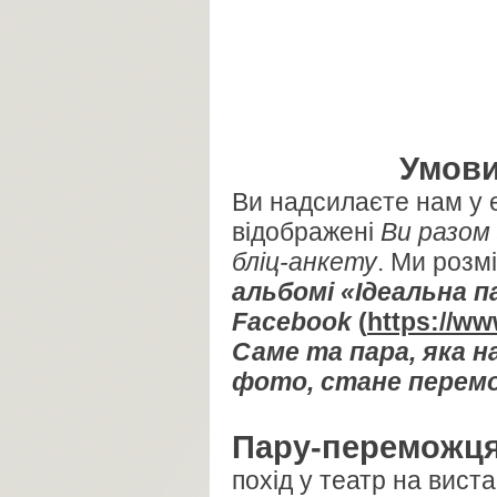
Умови
Ви надсилаєте нам у 
відображені
Ви разом
бліц-анкету
. Ми розм
альбомі «Ідеальна па
Facebook
(
https://w
Саме та пара, яка н
фото, стане перемо
Пару-переможця
похід у театр на вист