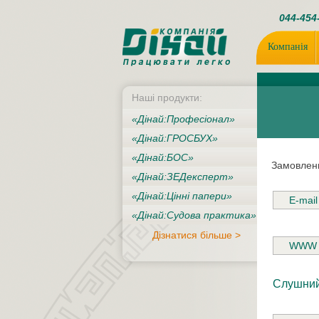
044-454
Компанія
Нашi продукти:
«Дiнай:Професіонал»
«Дiнай:ГРОСБУХ»
«Дiнай:БОС»
Замовленн
«Дiнай:ЗЕДексперт»
«Дiнай:Цінні папери»
«Дiнай:Судова практика»
Дізнатися більше >
Слушний 