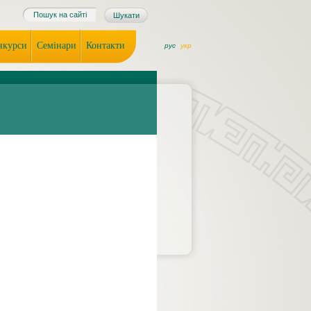
онкурси
Семінари
Контакти
рус
укр