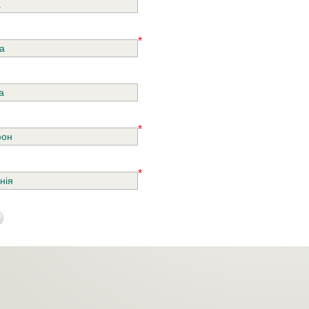
*
*
*