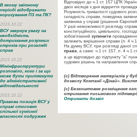
Відповідно до ч.1 ст. 157 ЦПК Укра
В якому звітному
двох місяців з дня відкриття провад
періоді відображати
Розумність тривалості судового роз
коригування ПЗ та ПК?
складність справи, поведінка заявн
заявника у справі (рішення Європей
2015.10.22
У разі неможливості розгляду справ
ВСУ звернув увагу на
конституційного, цивільного, господ
необхідність
зобов’язаний
зупинити
провадження 
дотримання розумних
залежить вирішення справи (п. 4 ч.1 с
строків при розгляді
На думку ВСУ, при розгляді даної с
справ
права
, а саме: ч.1 ст. 157, п. 4 ч.1
с
а це відповідно до підпункту "а" пун
2015.10.22
судових рішень та направлення спра
Мінінфраструктури
розповіло, кого і за що
(c) Відтворення матеріалів у б
може бути притягнуто
дозволу Компанії «Дінай». Викл
до адміністративної
відповідальності
(c) Безкоштовне розміщення огл
отримання письмового підтверд
2015.10.22
Отримати дозвіл
Правова позиція ВСУ у
справі стосовно
спільної сумісної
власності подружжя