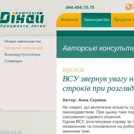
044-454-75-75
Компанія
Законодавство
Продукти т
Огляди законодавства
Авторські консульта
Авторські консультації
Календар бухгалтера
Семинары
2015.10.22
ВСУ звернув увагу 
строків при розгляд
Автор: Анна Скуміна
Не секрет, що величезна кількість 
законодавством. При цьому таке по
скасування судового рішення.
Однак ВСУ, розглянувши справу за 
незаконним та поновлення на роботі
зазначив таке.
2015.10.22