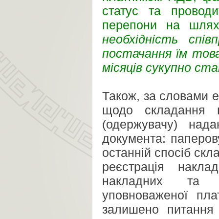
статус та проводи
перепони на шлях
необхідність спі
постачання їм това
місяців сукупно ст
Також, за словами е
щодо складання
(одержувачу) над
документа: паперов
останній спосіб скл
реєстрація накла
накладних та р
уповноваженої пла
залишено питанн