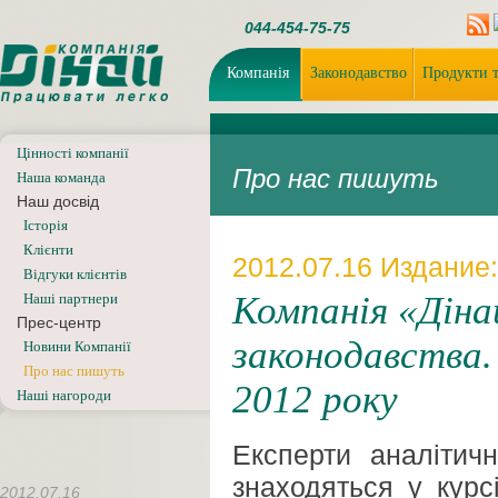
044-454-75-75
Компанія
Законодавство
Продукти т
Цінності компанії
Про нас пишуть
Наша команда
Наш досвід
Iсторiя
Клієнти
2012.07.16
Издание:
Відгуки клієнтів
Компанія «Діна
Наші партнери
Прес-центр
законодавства.
Новини Компанії
Про нас пишуть
2012 року
Наші нагороди
Експерти аналітичн
знаходяться у курс
2012.07.16