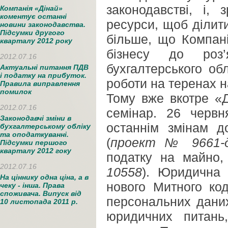
законодавстві, і, 
Компанія «Дінай»
коментує останні
ресурси, щоб ділит
новини законодавства.
Підсумки другого
більше, що Компані
кварталу 2012 року
бізнесу до роз
2012.07.16
бухгалтерського об
Актуальні питання ПДВ
і податку на прибуток.
роботи на теренах н
Правила виправлення
помилок
Тому вже вкотре «Д
2012.07.16
семінар. 26 червн
Законодавчі зміни в
останнім змінам 
бухгалтерському обліку
та оподаткуванні.
(
проект № 9661-
Підсумки першого
кварталу 2012 гоку
податку на майно,
2012.07.16
10558
). Юридична 
На ціннику одна ціна, а в
нового Митного код
чеку - інша. Права
споживача. Випуск від
персональних даних
10 листопада 2011 р.
юридичних питань