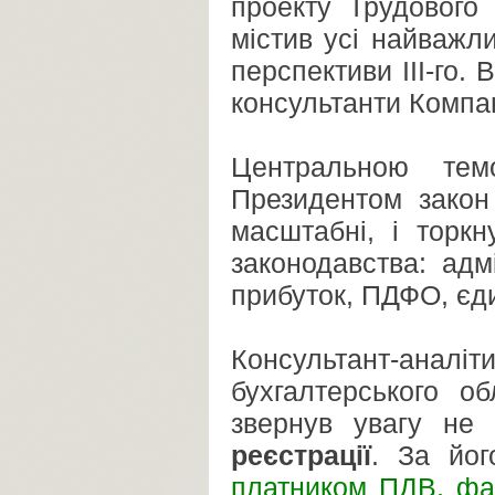
проекту Трудового
містив усі найважли
перспективи III-го.
консультанти Компан
Центральною тем
Президентом зако
масштабні, і торк
законодавства: адм
прибуток, ПДФО, єд
Консультант-ана
бухгалтерського о
звернув увагу не
реєстрації
. За йо
платником ПДВ, фа