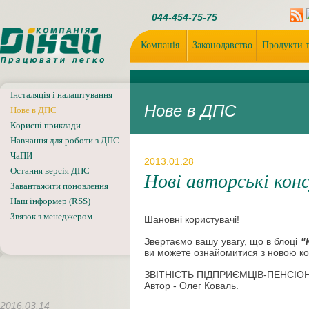
044-454-75-75
Компанія
Законодавство
Продукти т
Інсталяція і налаштування
Нове в ДПС
Нове в ДПС
Корисні приклади
Навчання для роботи з ДПС
ЧаПИ
2013.01.28
Остання версія ДПС
Нові авторські кон
Завантажити поновлення
Наш інформер (RSS)
Звязок з менеджером
Шановні користувачі!
Звертаємо вашу увагу, що в блоці
"
ви можете ознайомитися з новою к
ЗВІТНІСТЬ ПІДПРИЄМЦІВ-ПЕНСІОН
Автор - Олег Коваль.
2016.03.14