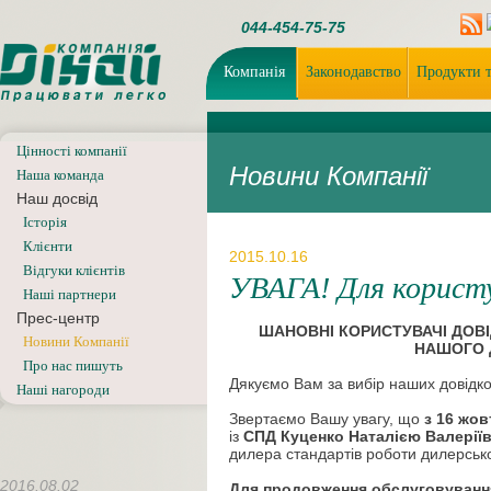
044-454-75-75
Компанія
Законодавство
Продукти т
Цінності компанії
Новини Компанії
Наша команда
Наш досвід
Iсторiя
Клієнти
2015.10.16
Відгуки клієнтів
УВАГА! Для користу
Наші партнери
Прес-центр
ШАНОВНІ КОРИСТУВАЧІ ДОВ
Новини Компанії
НАШОГО Д
Про нас пишуть
Дякуємо Вам за вибір наших довідк
Наші нагороди
Звертаємо Вашу увагу, що
з 16 жов
із
СПД Куценко Наталією Валерії
дилера стандартів роботи дилерсько
2016.08.02
Для продовження обслуговуванн