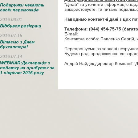
"Дінай" та уточнити інформацію щодо
Подарунки чекають
використовуєте, та питань подальшої
своїх переможців
Наводимо контактні дані з цих пи
2016.08.01
Відбувся розіграш
Телефони: (044) 454-75-75 (багаток
E-mail:
2016.07.15
Контактна особа: Павленко Сергій, к
Вітаємо з Днем
бухгалтера!
Перепрошуємо за завдані незручнос
Будемо раді продовженню співпраці
2016.07.14
WEBINAR:Декларація з
Андрій Найдек,директор Компанії "Д
податку на прибуток за
1 півріччя 2016 року