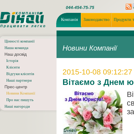
044-454-75-75
Компанія
Законодавство
Продукти т
Цінності компанії
Новини Компанії
Наша команда
Наш досвід
Iсторiя
Клієнти
2015-10-08 09:12:27
Відгуки клієнтів
Вітаємо з Днем ю
Наші партнери
Прес-центр
В
Новини Компанії
Про нас пишуть
с
Наші нагороди
з