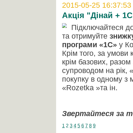
2015-05-25 16:37:53
Акція "Дінай + 1С
Підключайтеся д
та отримуйте
знижк
програми «1С»
у Ко
Крім того, за умови 
крім базових, разом
супроводом на рік,
покупку в одному з
«Rozetka »та ін.
Звертайтеся за 
1
2
3
4
5
6
7
8
9