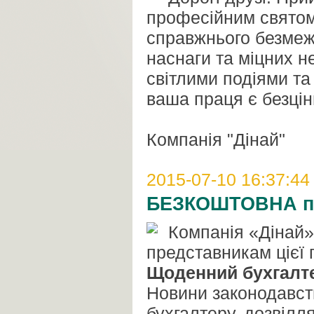
професійним свято
справжнього безмеж
наснаги та міцних н
світлими подіями та
ваша праця є безцін
Компанія "Дінай"
2015-07-10 16:37:44
БЕЗКОШТОВНА під
Компанія «Дінай
представникам цієї 
Щоденний бухгалт
Новини законодавств
бухгалтеру, дозвілл