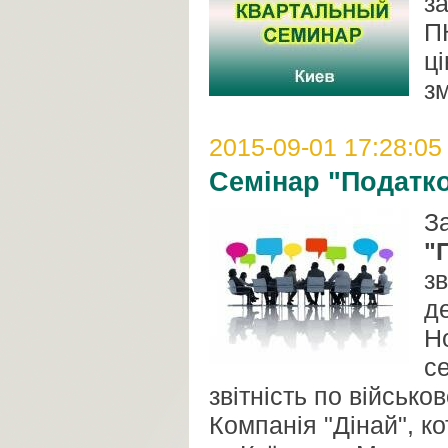
з
П
ц
зм
2015-09-01 17:28:05
Семінар "Податко
З
"
зв
д
Н
с
звітність по військо
Компанія "Дінай", к