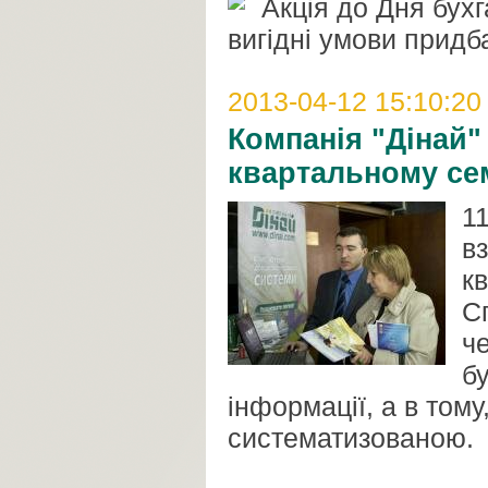
Акція до Дня бухг
вигідні умови придб
2013-04-12 15:10:20
Компанія "Дінай"
квартальному се
1
в
к
С
ч
бу
інформації, а в том
систематизованою.