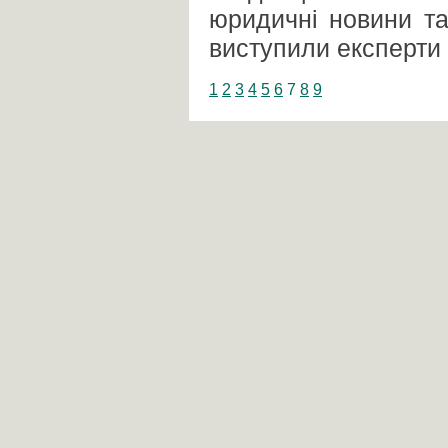
юридичні новини та
виступили експерти 
1
2
3
4
5
6
7
8
9