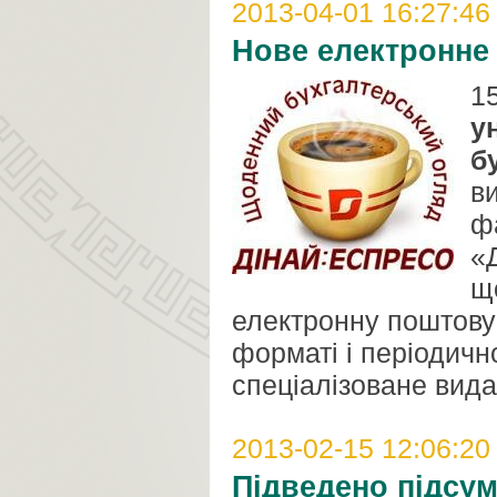
2013-04-01 16:27:46
Нове електронне 
1
у
б
в
ф
«
щ
електронну поштову
форматі і періодичн
спеціалізоване вида
2013-02-15 12:06:20
Підведено підсум