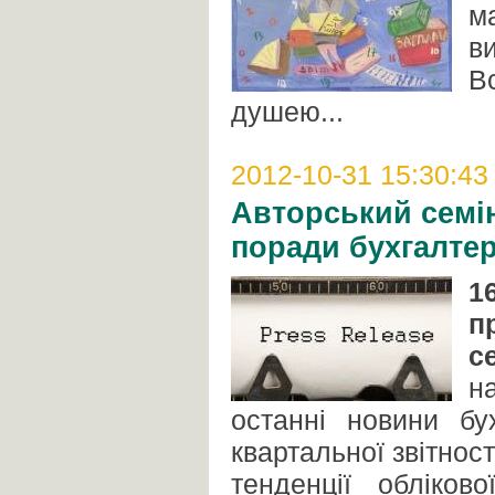
м
ви
В
душею...
2012-10-31 15:30:43
Авторський семін
поради бухгалте
1
п
с
н
останні новини бу
квартальної звітност
тенденції обліков