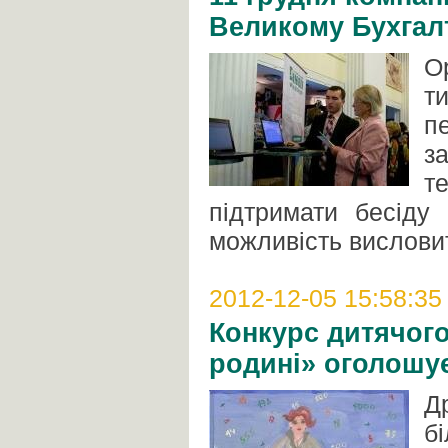
Великому Бухгалт
О
т
п
з
т
підтримати бесіду
можливість вислови
2012-12-05 15:58:35
Конкурс дитячого
родині» оголошу
Д
б