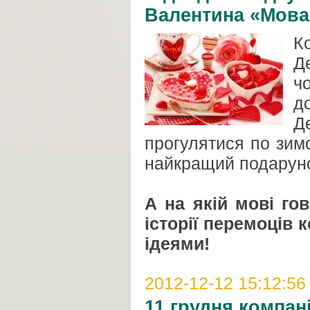
Валентина «Мова
К
Д
ч
д
Д
прогулятися по зимо
найкращий подаруно
А на якій мові г
історії перемоців 
ідеями!
2012-12-12 15:12:56
11 грудня компан