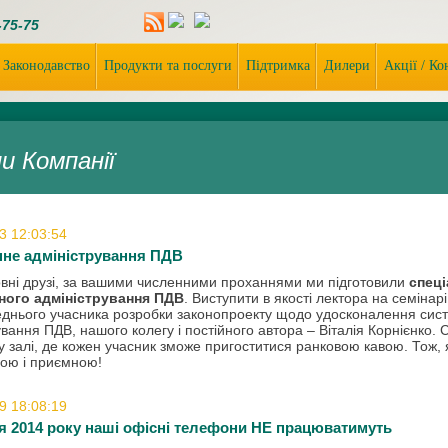
-75-75
Законодавство
Продукти та послуги
Підтримка
Дилери
Акції / К
и Компанії
3 12:03:54
не адміністрування ПДВ
вні друзі, за вашими численними проханнями ми підготовили
спеці
ного адміністрування ПДВ
. Виступити в якості лектора на семінар
днього учасника розробки законопроекту щодо удосконалення сис
ування ПДВ, нашого колегу і постійного автора – Віталія Корнієнко. 
 залі, де кожен учасник зможе пригоститися ранковою кавою. Тож, я
вою і приємною!
9 18:08:19
я 2014 року наші офісні телефони НЕ працюватимуть