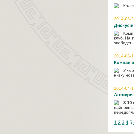
Колек
2014-06-2
Дискусій
Компа
клуб.
На
з
злободенн
2014-06-1
Компанія
У чер
низку нов
2014-04-1
Антикриз
З 10 
найповніш
передопл
1
2
3
4
5