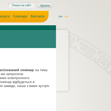
онкурси
Семінари
Контакти
рус
укр
алізований семінар
на тему
і ми запросили
теми електронного
Семінар відбудеться в
к завжди, наша з вами зустріч