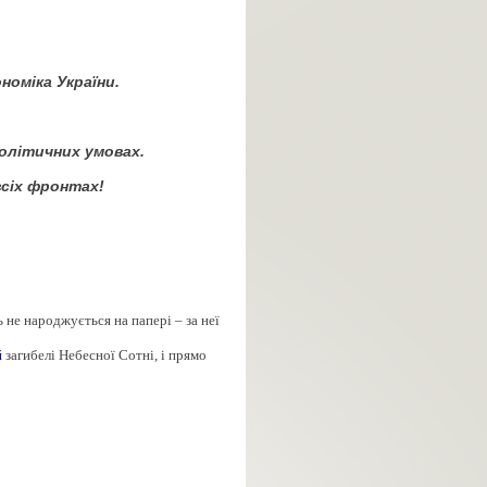
номіка України.
політичних умовах.
 всіх фронтах
!
 не народжується на папері – за неї
й
загибелі Небесної Сотні, і прямо