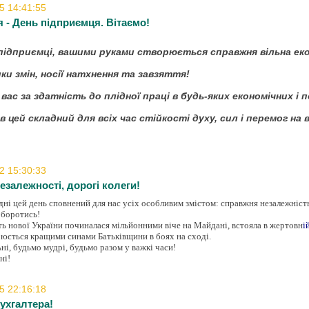
5 14:41:55
я - День підприємця. Вітаємо!
підприємці, вашими руками створюється справжня вільна еко
ики змін, носії натхнення та завзяття!
вас за здатність до плідної праці в будь-яких економічних і 
в цей складний для всіх час стійкості духу, сил і перемог на
2 15:30:33
езалежності, дорогі колеги!
ні цей день сповнений для нас усіх особливим змістом: справжня незалежність
 боротись!
ь нової України починалася мільйонними віче на Майдані, встояла в жертовн
і
оюється кращими синами Батьківщини в боях на сході.
ні, будьмо мудрі, будьмо разом у важкі часи!
ні!
5 22:16:18
ухгалтера!