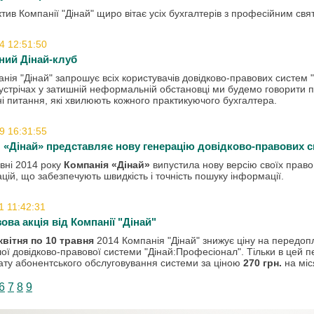
тив Компанії "Дінай" щиро вітає усіх бухгалтерів з професійним св
4 12:51:50
ний Дінай-клуб
нія "
Дінай"
запрошує
всіх користувачів
довідково-
правових
систем "
устрічах у
затишній
неформальній
обстановці ми
будемо
говорити
п
і питання
,
які хвилюють
кожного практикуючого
бухгалтера
.
9 16:31:55
 «Дінай» представляє нову генерацію довідково-правових с
вні 2014 року
Компанія «Дінай»
випустила нову версію своїх правов
ацій, що забезпечують швидкість і точність пошуку інформації.
1 11:42:31
ова акція від Компанії "Дінай"
квітня
по
10 травня
2014
Компанія "
Дінай"
знижує ціну
на
передоп
ої
довідково
-правової системи
"Дінай
:Професіонал"
.
Тільки
в
цей п
ату
абонентського
обслуговування системи
за ціною
270
грн.
на міс
6
7
8
9