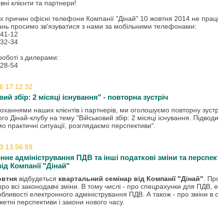
вні
клієнти
та партнери!
их причин
офісні
телефони
Компанії "
Дінай"
10 жовтня 2014
не
прац
тань просимо
зв'язуватися
з
нами
за мобільними телефонами
:
-41-12
-32-34
роботі з
дилерами
:
-28-54
6 17:12:32
ий збір: 2 місяці існування" - повторна зустріч
роханнями
наших
клієнтів і партнерів
,
ми
оголошуємо
повторну зустр
ого
Дінай
-клубу
на
тему
"
Військовий
збір
:
2
місяці існування
.
Підвод
мо
практичні ситуації
,
розглядаємо
перспективи".
3 13:56:59
нне адміністрування ПДВ та інші податкові зміни та перспек
від Компанії "Дінай"
овтня
відбудеться
квартальний семінар від Компанії "Дінай"
. Пр
про всі законодавчі зміни. В тому числі - про спецрахунки для ПДВ, 
собливості електронного адміністрування ПДВ. А також - про зміни в
етні перспективи і закони нового часу.