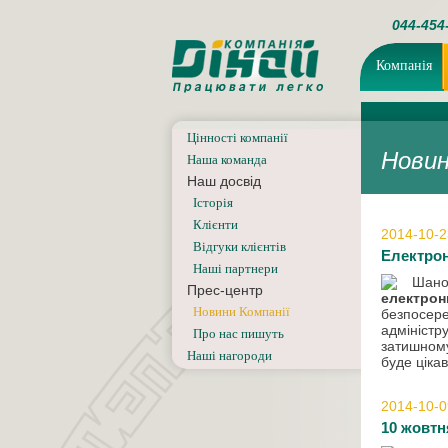
044-454
Компанія
Цінності компанії
Новин
Наша команда
Наш досвід
Iсторiя
Клієнти
2014-10-2
Відгуки клієнтів
Електрон
Наші партнери
Шано
Прес-центр
електрон
Новини Компанії
безпосере
адміністр
Про нас пишуть
затишному
Наші нагороди
буде ціка
2014-10-0
10 жовтн