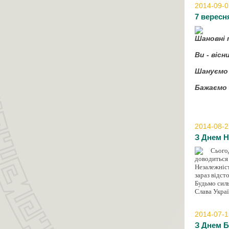
2014-09-0
7 вересн
Шановні 
Ви - вісн
Шануємо 
Бажаємо 
2014-08-2
З Днем Н
Сьогод
доводиться
Незалежніст
зараз відст
Будьмо силь
Слава Украї
2014-07-1
З Днем Б