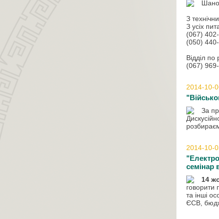
Шано
З технічн
З усіх пи
(
067
)
402
(
050
)
440
Відділ
по
(
067
)
969
2014-10-0
"Військов
За п
Дискусійн
розбирає
2014-10-0
"Електро
семінар 
14 ж
говорити 
та інші о
ЄСВ, бюдж