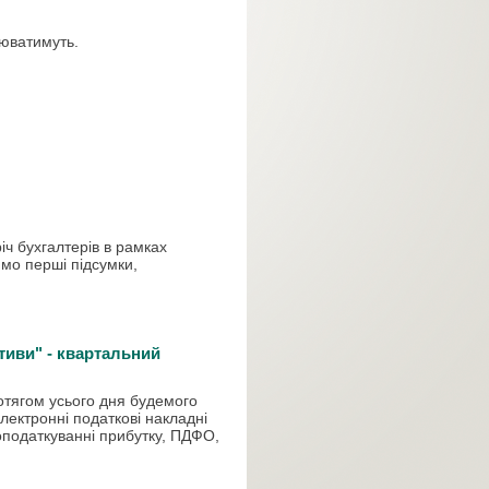
юватимуть
.
іч
бухгалтерів
в
рамках
имо
перші
підсумки
,
тиви" - квартальний
отягом усього дня будемого
електронні податкові накладні
 оподаткуванні прибутку, ПДФО,