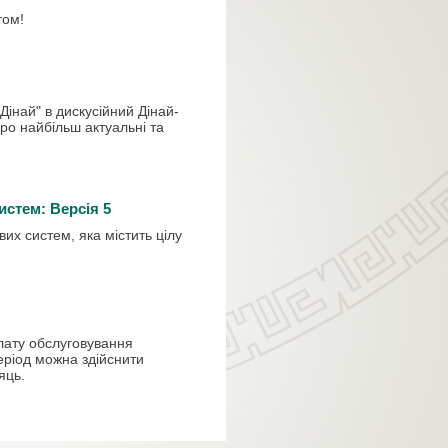
ятом!
Дінай"
в дискусійний
Дінай
-
ро найбільш актуальні
та
истем: Версія 5
их систем, яка містить цілу
лату
обслуговування
еріод можна
здійснити
яць.